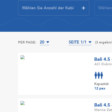
20
SEITE 1/1
PER PAGE:
(3 ergebni
Bali 4.5
ACI Dubrov
Kapazität
12 pax
Bali 4.5
Marina Zat