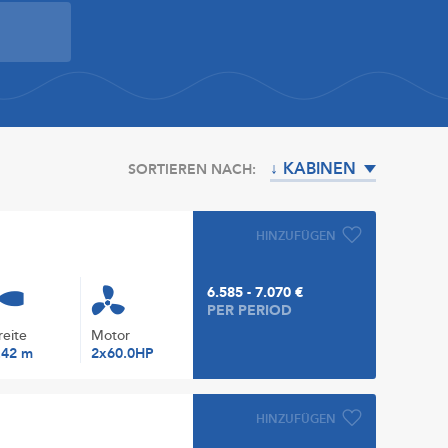
↓ KABINEN
SORTIEREN NACH:
HINZUFÜGEN
6.585 - 7.070 €
PER PERIOD
reite
Motor
.42 m
2x60.0HP
HINZUFÜGEN