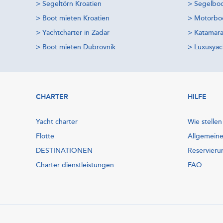
>
Segeltörn Kroatien
>
Segelboo
>
Boot mieten Kroatien
>
Motorboo
>
Yachtcharter in Zadar
>
Katamara
>
Boot mieten Dubrovnik
>
Luxusyac
CHARTER
HILFE
Yacht charter
Wie stellen
Flotte
Allgemein
DESTINATIONEN
Reservieru
Charter dienstleistungen
FAQ