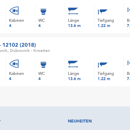
Kabinen
WC
Länge
Tiefgang
B
4
4
13.6 m
1.22 m
7
 - 12102 (2018)
nik, Dubrovnik - Kroatien
Kabinen
WC
Länge
Tiefgang
B
4
4
13.6 m
1.22 m
7
P
NEUHEITEN