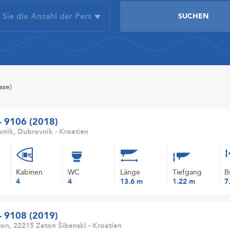
sse)
 - 9106 (2018)
nik, Dubrovnik - Kroatien
Kabinen
WC
Länge
Tiefgang
B
4
4
13.6 m
1.22 m
7
 - 9108 (2019)
on, 22215 Zaton Šibenski - Kroatien