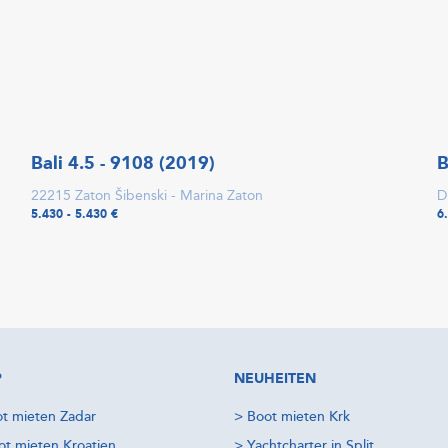
Bali 4.5 - 9108 (2019)
B
22215 Zaton Šibenski - Marina Zaton
D
5.430 - 5.430 €
6
P
NEUHEITEN
t mieten Zadar
>
Boot mieten Krk
t mieten Kroatien
>
Yachtcharter in Split