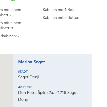
en mit einem
Kabinen mit 1 Bett:
-
nbett:
-
Kabinen mit 3 Betten :
-
en mit einem
lbett:
3
erkabinen:
-
Marina Seget
STADT
Seget Donji
ADRESSE
Don Petra Špike 2a, 21218 Seget
Donji