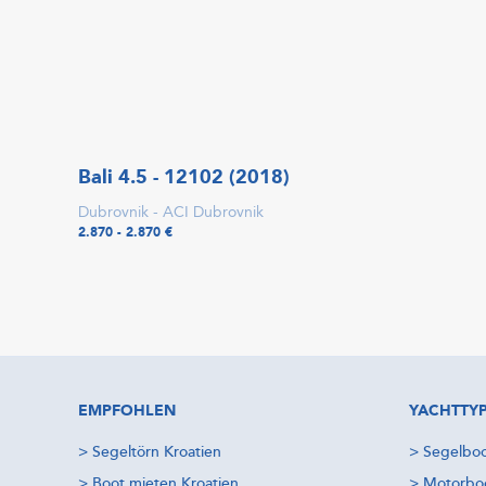
Bali 4.5 - 12102 (2018)
Dubrovnik - ACI Dubrovnik
2.870 - 2.870 €
EMPFOHLEN
YACHTTY
>
Segeltörn Kroatien
>
Segelboo
>
Boot mieten Kroatien
>
Motorboo