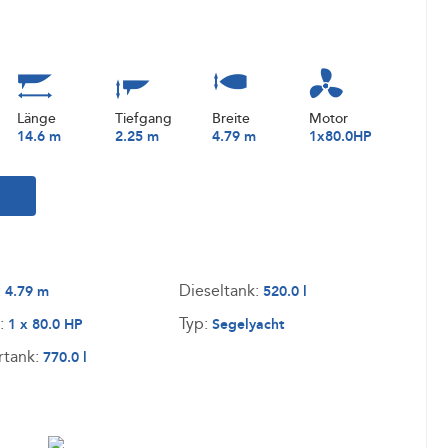
Länge
Tiefgang
Breite
Motor
14.6 m
2.25 m
4.79 m
1x80.0HP
:
Dieseltank:
4.79 m
520.0 l
:
Typ:
1 x 80.0 HP
Segelyacht
rtank:
770.0 l