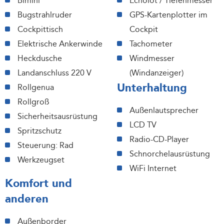
Bimini
Echolot / Tiefenmesser
Bugstrahlruder
GPS-Kartenplotter im
Cockpittisch
Cockpit
Elektrische Ankerwinde
Tachometer
Heckdusche
Windmesser
Landanschluss 220 V
(Windanzeiger)
Unterhaltung
Rollgenua
Rollgroß
Außenlautsprecher
Sicherheitsausrüstung
LCD TV
Spritzschutz
Radio-CD-Player
Steuerung: Rad
Schnorchelausrüstung
Werkzeugset
WiFi Internet
Komfort und
anderen
Außenborder