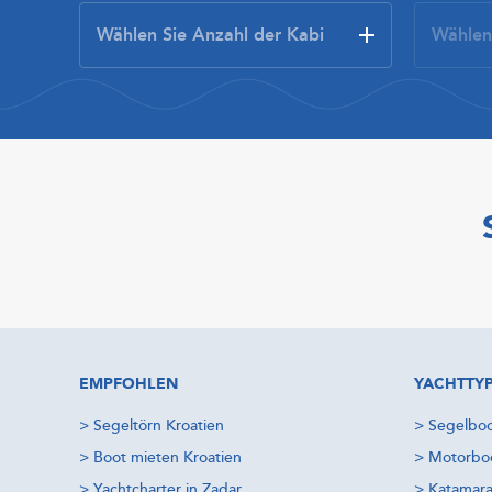
EMPFOHLEN
YACHTTY
>
Segeltörn Kroatien
>
Segelboo
>
Boot mieten Kroatien
>
Motorboo
>
Yachtcharter in Zadar
>
Katamara