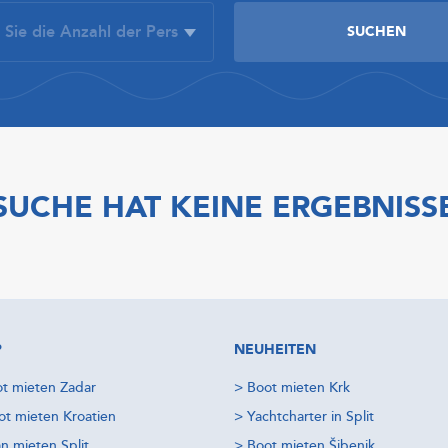
SUCHE HAT KEINE ERGEBNISS
P
NEUHEITEN
t mieten Zadar
>
Boot mieten Krk
t mieten Kroatien
>
Yachtcharter in Split
n mieten Split
>
Boot mieten Šibenik