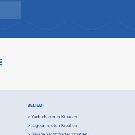
E
BELIEBT
>
Yachtcharter in Kroatien
>
Lagoon mieten Kroatien
>
Bavaria Yachtcharter Kroatien