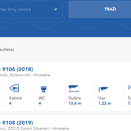
ezultata)
 - 9106 (2018)
nik, Dubrovnik - Hrvatska
Kabine
WC
Duljina
Gaz
Š
4
4
13.6 m
1.22 m
7
 - 9108 (2019)
on, 22215 Zaton Šibenski - Hrvatska