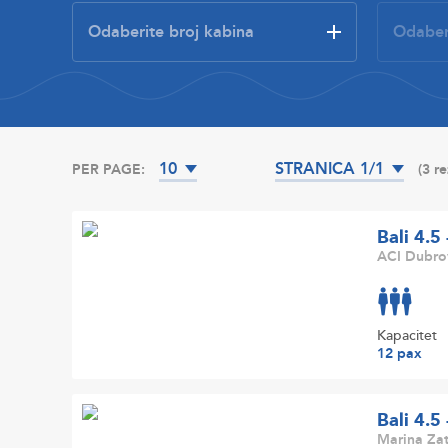
10
STRANICA 1/1
PER PAGE:
(3 r
Bali 4.5
ACI Dubrov
Kapacitet
12 pax
Bali 4.5
Marina Zat