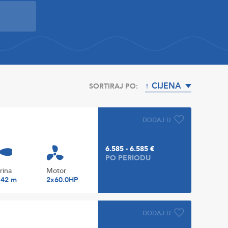
↑ CIJENA
SORTIRAJ PO:
DODAJ U
6.585 - 6.585 €
PO PERIODU
irina
Motor
.42 m
2x60.0HP
DODAJ U