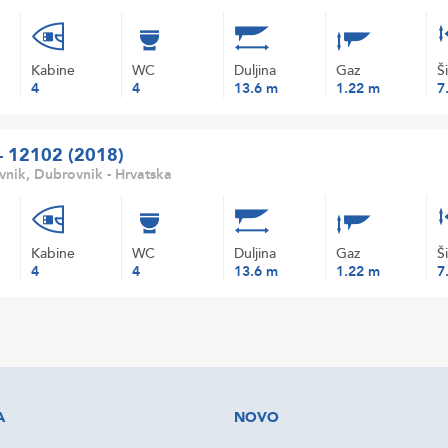
Kabine
WC
Duljina
Gaz
Š
4
4
13.6 m
1.22 m
7
 - 12102 (2018)
nik, Dubrovnik - Hrvatska
Kabine
WC
Duljina
Gaz
Š
4
4
13.6 m
1.22 m
7
A
NOVO