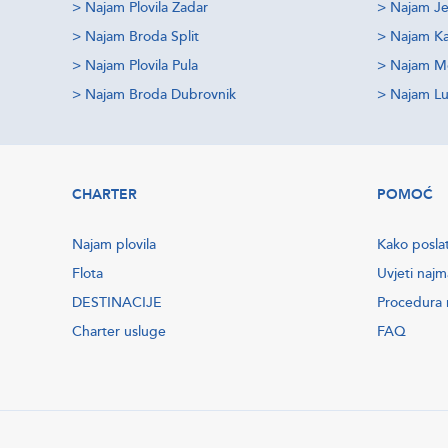
>
Najam Plovila Zadar
>
Najam Je
>
Najam Broda Split
>
Najam Ka
>
Najam Plovila Pula
>
Najam M
>
Najam Broda Dubrovnik
>
Najam Lu
CHARTER
POMOĆ
Najam plovila
Kako poslat
Flota
Uvjeti najm
DESTINACIJE
Procedura r
Charter usluge
FAQ