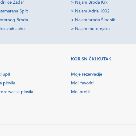
drilice Zadar
>
Najam Broda Krk
tamarana Split
>
Najam Adria 1002
otornog Broda
>
Najam broda Šibenik
ksuznih Jahti
>
Najam motornjaka
KORISNIČKI KUTAK
i upit
Moje rezervacije
a plovila
Moji favoriti
ezervacije plovila
Moj profil