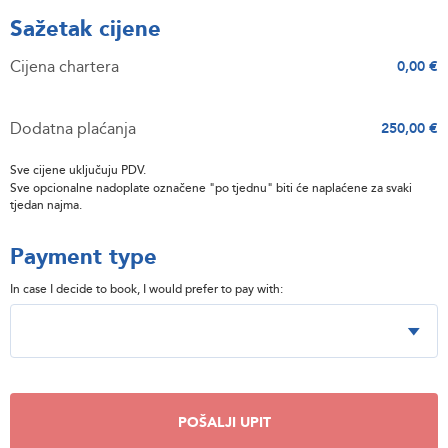
Sažetak cijene
Cijena chartera
0,00 €
Dodatna plaćanja
250,00 €
Sve cijene uključuju PDV.
Sve opcionalne nadoplate označene "po tjednu" biti će naplaćene za svaki
tjedan najma.
Payment type
In case I decide to book, I would prefer to pay with:
POŠALJI UPIT