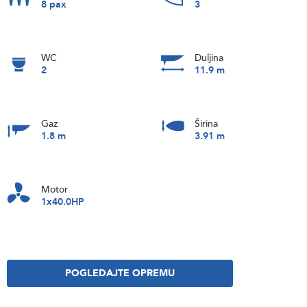
8 pax
3
WC
Duljina
2
11.9 m
Gaz
Širina
1.8 m
3.91 m
Motor
1x40.0HP
POGLEDAJTE OPREMU