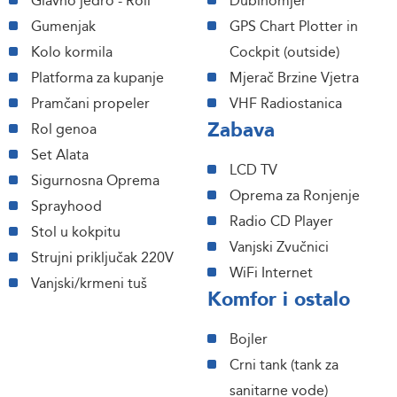
Glavno jedro - Roll
Dubinomjer
Gumenjak
GPS Chart Plotter in
Kolo kormila
Cockpit (outside)
Platforma za kupanje
Mjerač Brzine Vjetra
Pramčani propeler
VHF Radiostanica
Zabava
Rol genoa
Set Alata
LCD TV
Sigurnosna Oprema
Oprema za Ronjenje
Sprayhood
Radio CD Player
Stol u kokpitu
Vanjski Zvučnici
Strujni priključak 220V
WiFi Internet
Vanjski/krmeni tuš
Komfor i ostalo
Bojler
Crni tank (tank za
sanitarne vode)