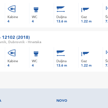
Kabine
WC
Duljina
Gaz
Š
4
4
13.6 m
1.22 m
7
 - 12102 (2018)
nik, Dubrovnik - Hrvatska
Kabine
WC
Duljina
Gaz
Š
4
4
13.6 m
1.22 m
7
A
NOVO