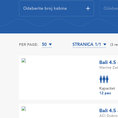
50
STRANICA 1/1
PER PAGE:
(3 r
Bali 4.5
Marina Zat
Kapacitet
12 pax
Bali 4.5
ACI Dubrov