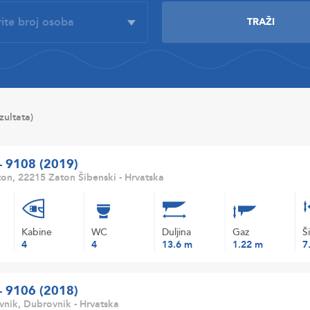
ezultata)
 - 9108 (2019)
on, 22215 Zaton Šibenski - Hrvatska
Kabine
WC
Duljina
Gaz
Š
4
4
13.6 m
1.22 m
7
 - 9106 (2018)
nik, Dubrovnik - Hrvatska