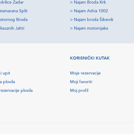
drilice Zadar
>
Najam Broda Krk
tamarana Split
>
Najam Adria 1002
otornog Broda
>
Najam broda Šibenik
ksuznih Jahti
>
Najam motornjaka
KORISNIČKI KUTAK
i upit
Moje rezervacije
a plovila
Moji favoriti
ezervacije plovila
Moj profil