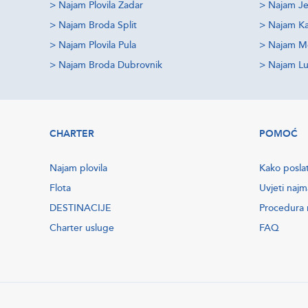
>
Najam Plovila Zadar
>
Najam Je
>
Najam Broda Split
>
Najam Ka
>
Najam Plovila Pula
>
Najam M
>
Najam Broda Dubrovnik
>
Najam Lu
CHARTER
POMOĆ
Najam plovila
Kako poslat
Flota
Uvjeti najm
DESTINACIJE
Procedura r
Charter usluge
FAQ