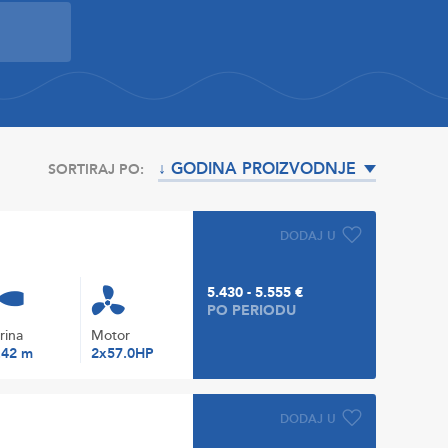
↓ GODINA PROIZVODNJE
SORTIRAJ PO:
DODAJ U
5.430 - 5.555 €
PO PERIODU
irina
Motor
.42 m
2x57.0HP
DODAJ U