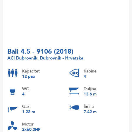
Bali 4.5 - 9106 (2018)
ACI Dubrovnik, Dubrovnik - Hrvatska
Kapacitet
Kabine
12 pax
4
WC
Duljina
4
13.6 m
Gaz
Širina
1.22 m
7.42 m
Motor
2x60.0HP