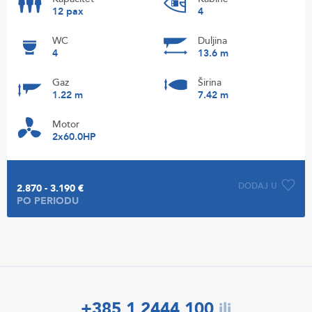
12 pax
4
WC
Duljina
4
13.6 m
Gaz
Širina
1.22 m
7.42 m
Motor
2x60.0HP
DODAJ U
2.870 - 3.190 €
PO PERIODU
+385 1 2444 100
ili