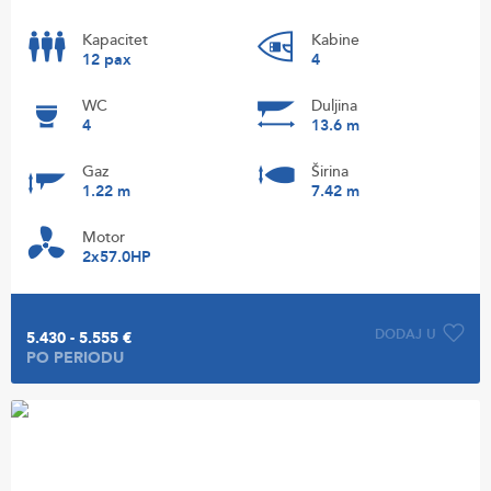
Kapacitet
Kabine
12 pax
4
WC
Duljina
4
13.6 m
Gaz
Širina
1.22 m
7.42 m
Motor
2x57.0HP
DODAJ U
5.430 - 5.555 €
PO PERIODU