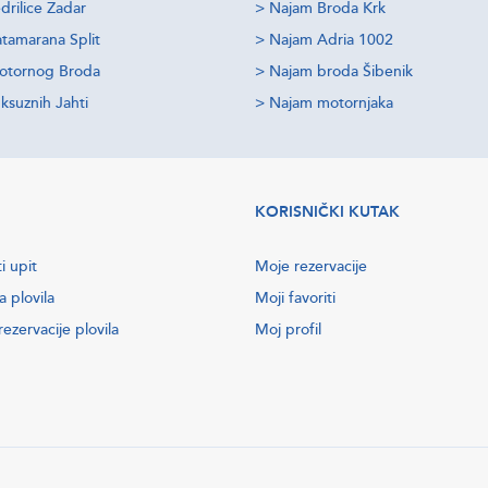
drilice Zadar
>
Najam Broda Krk
tamarana Split
>
Najam Adria 1002
otornog Broda
>
Najam broda Šibenik
ksuznih Jahti
>
Najam motornjaka
KORISNIČKI KUTAK
i upit
Moje rezervacije
a plovila
Moji favoriti
ezervacije plovila
Moj profil