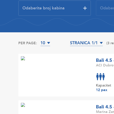
10
STRANICA 1/1
PER PAGE:
(3 r
Bali 4.5
ACI Dubrov
Kapacitet
12 pax
Bali 4.5
Marina Zat