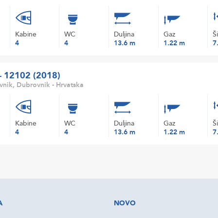
Kabine
WC
Duljina
Gaz
Š
4
4
13.6 m
1.22 m
7
 - 12102 (2018)
nik, Dubrovnik - Hrvatska
Kabine
WC
Duljina
Gaz
Š
4
4
13.6 m
1.22 m
7
A
NOVO