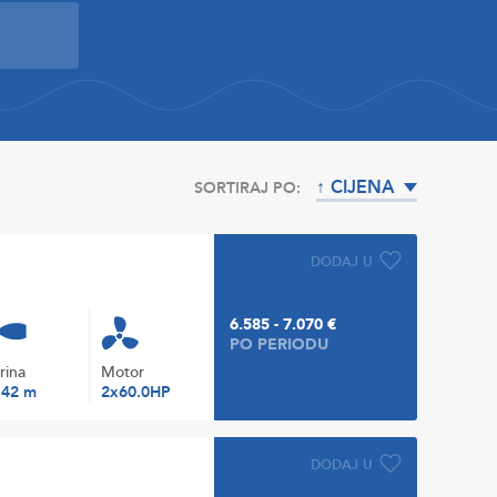
↑ CIJENA
SORTIRAJ PO:
DODAJ U
6.585 - 7.070 €
PO PERIODU
irina
Motor
.42 m
2x60.0HP
DODAJ U