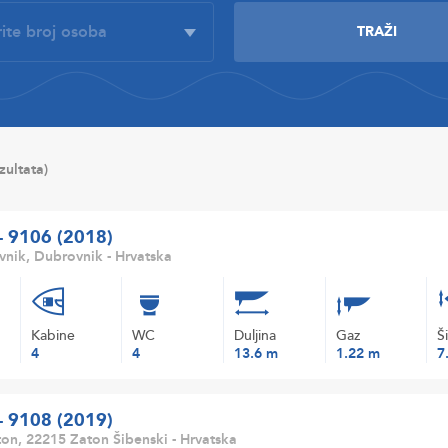
ezultata)
 - 9106 (2018)
nik, Dubrovnik - Hrvatska
Kabine
WC
Duljina
Gaz
Š
4
4
13.6 m
1.22 m
7
 - 9108 (2019)
on, 22215 Zaton Šibenski - Hrvatska