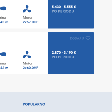
5.430 - 5.555 €
PO PERIODU
irina
Motor
.42 m
2x57.0HP
DODAJ U
2.870 - 3.190 €
PO PERIODU
irina
Motor
.42 m
2x60.0HP
POPULARNO