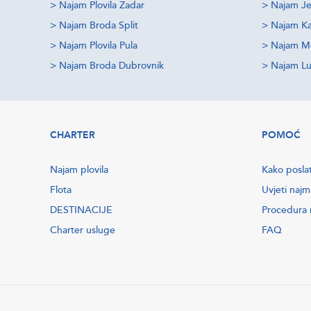
>
Najam Plovila Zadar
>
Najam Je
>
Najam Broda Split
>
Najam Ka
>
Najam Plovila Pula
>
Najam M
>
Najam Broda Dubrovnik
>
Najam Lu
CHARTER
POMOĆ
Najam plovila
Kako poslat
Flota
Uvjeti najm
DESTINACIJE
Procedura r
Charter usluge
FAQ