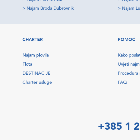
>
Najam Broda Dubrovnik
>
Najam Lu
CHARTER
POMOĆ
Najam plovila
Kako poslat
Flota
Uvjeti najm
DESTINACIJE
Procedura r
Charter usluge
FAQ
+385 1 