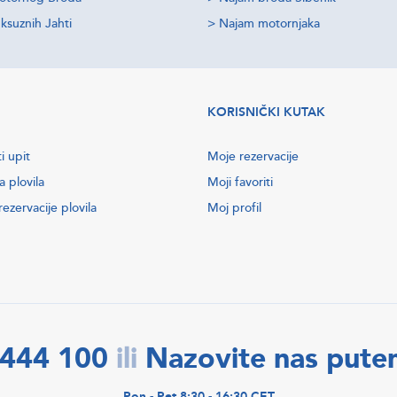
ksuznih Jahti
>
Najam motornjaka
KORISNIČKI KUTAK
i upit
Moje rezervacije
a plovila
Moji favoriti
ezervacije plovila
Moj profil
2444 100
Nazovite nas put
ili
Pon - Pet 8:30 - 16:30 CET