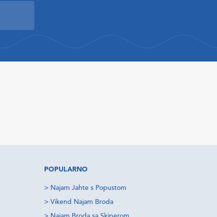
POPULARNO
>
Najam Jahte s Popustom
>
Vikend Najam Broda
>
Najam Broda sa Skiperom