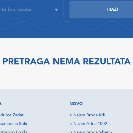
PRETRAGA NEMA REZULTATA
A
NOVO
drilice Zadar
>
Najam Broda Krk
tamarana Split
>
Najam Adria 1002
otornog Broda
>
Najam broda Šibenik