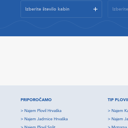
PRIPOROČAMO
TIP PLOVI
>
Najem Plovil Hrvaška
>
Najem Ka
>
Najem Jadrnice Hrvaška
>
Najem Ja
>
Najem Plovil Split
>
Motorna 