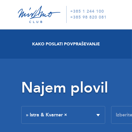
+385 1 244 100
+385 98 820 081
KAKO POSLATI POVPRAŠEVANJE
Najem plovil
» Istra & Kvarner
×