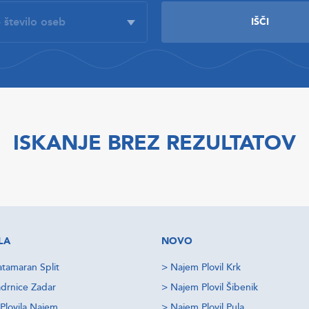
ISKANJE BREZ REZULTATOV
LA
NOVO
tamaran Split
>
Najem Plovil Krk
drnice Zadar
>
Najem Plovil Šibenik
Plovila Najem
>
Najem Plovil Pula