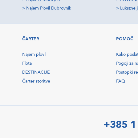
>
Najem Plovil Dubrovnik
>
Lukszne 
ČARTER
POMOČ
Najem plovil
Kako posla
Flota
Pogoji za n
DESTINACIJE
Postopki re
Čarter storitve
FAQ
+385 1