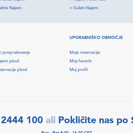
jahte Najem
>
Guleti Najem
UPORABNIŠKO OBMOČJE
ti povpraševanje
Moje rezervacije
ajem plovil
Moji favoriti
zervacije plovil
Moj profil
 2444 100
Pokličite nas po
ali
Pon - Pet 8:30 - 16:30 CET