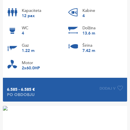
Kapaciteta
Kabine
12 pax
4
WC
Dolžina
4
13.6 m
Gaz
Širina
1.22 m
7.42 m
Motor
2x60.0HP
DODAJ V
6.585 - 6.585 €
PO OBDOBJU