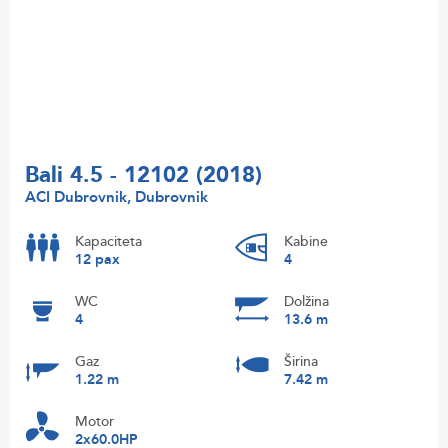
Bali 4.5 - 12102 (2018)
ACI Dubrovnik, Dubrovnik
Kapaciteta
Kabine
12 pax
4
WC
Dolžina
4
13.6 m
Gaz
Širina
1.22 m
7.42 m
Motor
2x60.0HP