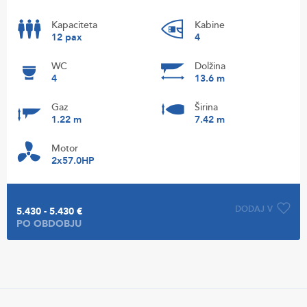
Kapaciteta
Kabine
12 pax
4
WC
Dolžina
4
13.6 m
Gaz
Širina
1.22 m
7.42 m
Motor
2x57.0HP
DODAJ V
5.430 - 5.430 €
PO OBDOBJU