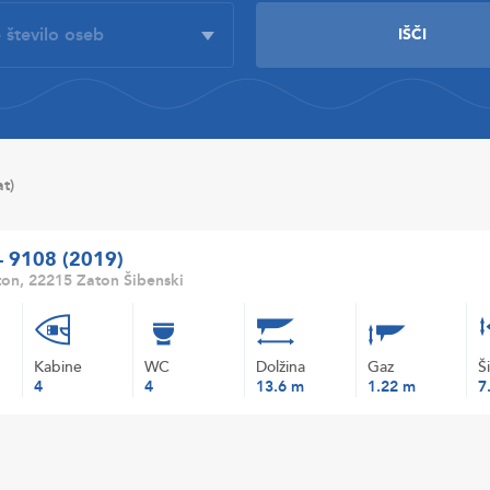
at)
 - 9108 (2019)
on, 22215 Zaton Šibenski
Kabine
WC
Dolžina
Gaz
Š
4
4
13.6 m
1.22 m
7