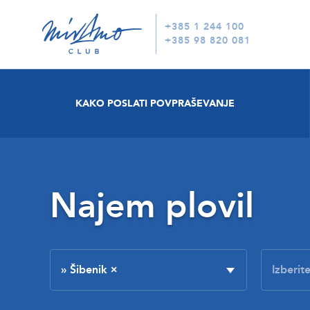
+385 1 244 100
+385 98 820 081
KAKO POSLATI POVPRAŠEVANJE
Najem plovil
» Šibenik
×