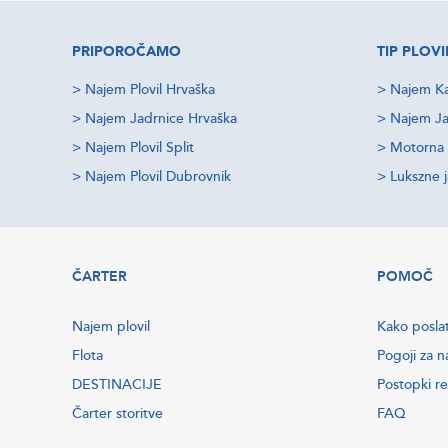
PRIPOROČAMO
TIP PLOVI
>
Najem Plovil Hrvaška
>
Najem Ka
>
Najem Jadrnice Hrvaška
>
Najem Ja
>
Najem Plovil Split
>
Motorna 
>
Najem Plovil Dubrovnik
>
Lukszne 
ČARTER
POMOČ
Najem plovil
Kako posla
Flota
Pogoji za n
DESTINACIJE
Postopki re
Čarter storitve
FAQ