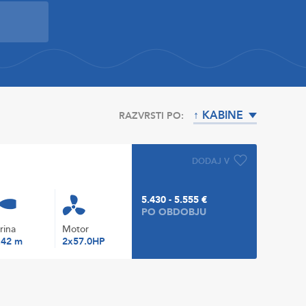
↑ KABINE
RAZVRSTI PO:
DODAJ V
5.430 - 5.555 €
PO OBDOBJU
irina
Motor
.42 m
2x57.0HP