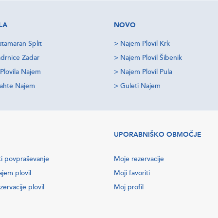
LA
NOVO
tamaran Split
>
Najem Plovil Krk
drnice Zadar
>
Najem Plovil Šibenik
Plovila Najem
>
Najem Plovil Pula
jahte Najem
>
Guleti Najem
UPORABNIŠKO OBMOČJE
ti povpraševanje
Moje rezervacije
ajem plovil
Moji favoriti
zervacije plovil
Moj profil