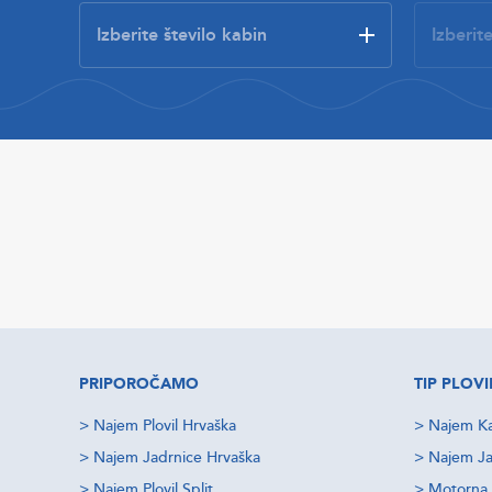
PRIPOROČAMO
TIP PLOVI
>
Najem Plovil Hrvaška
>
Najem Ka
>
Najem Jadrnice Hrvaška
>
Najem Ja
>
Najem Plovil Split
>
Motorna 