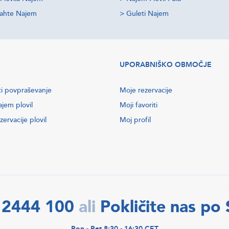
jahte Najem
>
Guleti Najem
UPORABNIŠKO OBMOČJE
ti povpraševanje
Moje rezervacije
ajem plovil
Moji favoriti
zervacije plovil
Moj profil
 2444 100
Pokličite nas po
ali
Pon - Pet 8:30 - 16:30 CET