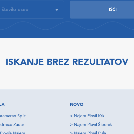
ISKANJE BREZ REZULTATOV
LA
NOVO
tamaran Split
>
Najem Plovil Krk
drnice Zadar
>
Najem Plovil Šibenik
Plovila Najem
>
Najem Plovil Pula