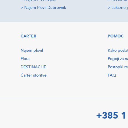
>
Najem Plovil Dubrovnik
>
Lukszne 
ČARTER
POMOČ
Najem plovil
Kako posla
Flota
Pogoji za n
DESTINACIJE
Postopki re
Čarter storitve
FAQ
+385 1