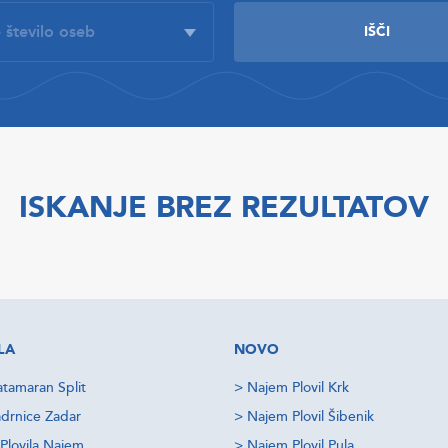
ISKANJE BREZ REZULTATOV
LA
NOVO
tamaran Split
>
Najem Plovil Krk
drnice Zadar
>
Najem Plovil Šibenik
Plovila Najem
>
Najem Plovil Pula