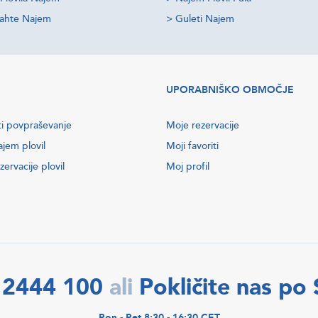
jahte Najem
>
Guleti Najem
UPORABNIŠKO OBMOČJE
ti povpraševanje
Moje rezervacije
ajem plovil
Moji favoriti
zervacije plovil
Moj profil
 2444 100
Pokličite nas po
ali
Pon - Pet 8:30 - 16:30 CET