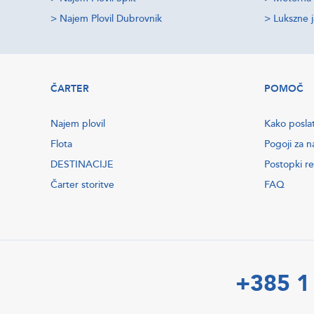
>
Najem Plovil Dubrovnik
>
Lukszne 
ČARTER
POMOČ
Najem plovil
Kako posla
Flota
Pogoji za n
DESTINACIJE
Postopki re
Čarter storitve
FAQ
+385 1