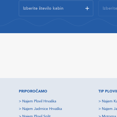
PRIPOROČAMO
TIP PLOVI
>
Najem Plovil Hrvaška
>
Najem Ka
>
Najem Jadrnice Hrvaška
>
Najem Ja
>
Najem Plovil Split
>
Motorna 