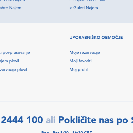
jahte Najem
>
Guleti Najem
UPORABNIŠKO OBMOČJE
ti povpraševanje
Moje rezervacije
ajem plovil
Moji favoriti
zervacije plovil
Moj profil
 2444 100
Pokličite nas po
ali
Pon - Pet 8:30 - 16:30 CET