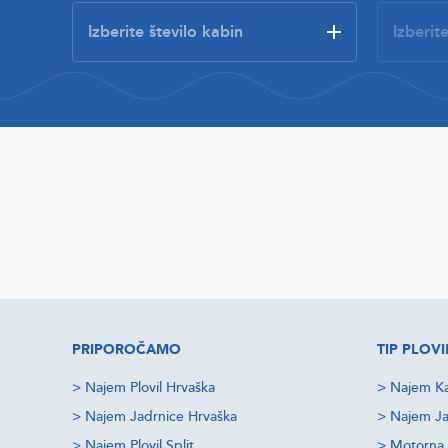
PRIPOROČAMO
TIP PLOVI
>
Najem Plovil Hrvaška
>
Najem Ka
>
Najem Jadrnice Hrvaška
>
Najem Ja
>
Najem Plovil Split
>
Motorna 