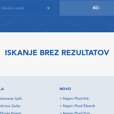
ISKANJE BREZ REZULTATOV
LA
NOVO
tamaran Split
>
Najem Plovil Krk
drnice Zadar
>
Najem Plovil Šibenik
Plovila Najem
>
Najem Plovil Pula