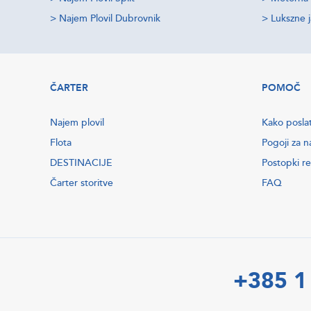
>
Najem Plovil Dubrovnik
>
Lukszne 
ČARTER
POMOČ
Najem plovil
Kako posla
Flota
Pogoji za n
DESTINACIJE
Postopki re
Čarter storitve
FAQ
+385 1