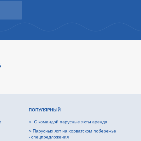
В
ПОПУЛЯРНЫЙ
е
>
С командой парусные яхты аренда
>
Парусных яхт на хорватском побережье
- спецпредложения