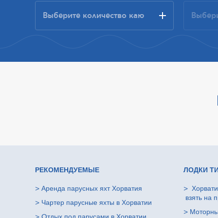
РЕКОМЕНДУЕМЫЕ
ЛОДКИ Т
>
Аренда парусных яхт Хорватия
>
Хорвати
взять на п
>
Чартер парусные яхты в Хорватии
>
Моторны
>
Oтдых под парусами в Хорватии