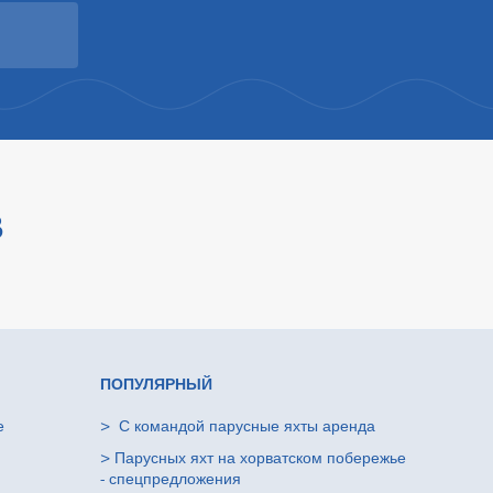
В
ПОПУЛЯРНЫЙ
е
>
С командой парусные яхты аренда
>
Парусных яхт на хорватском побережье
- спецпредложения