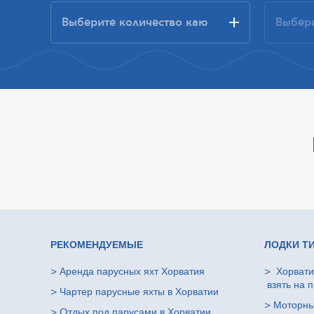
РЕКОМЕНДУЕМЫЕ
ЛОДКИ Т
>
Аренда парусных яхт Хорватия
>
Хорвати
взять на п
>
Чартер парусные яхты в Хорватии
>
Моторны
>
Oтдых под парусами в Хорватии