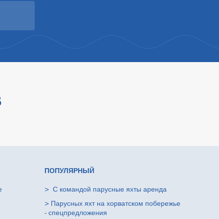
В
ПОПУЛЯРНЫЙ
е
>
С командой парусные яхты аренда
>
Парусных яхт на хорватском побережье
- спецпредложения