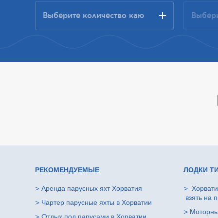
РЕКОМЕНДУЕМЫЕ
ЛОДКИ Т
>
Аренда парусных яхт Хорватия
>
Хорвати
взять на п
>
Чартер парусные яхты в Хорватии
>
Моторны
>
Oтдых под парусами в Хорватии