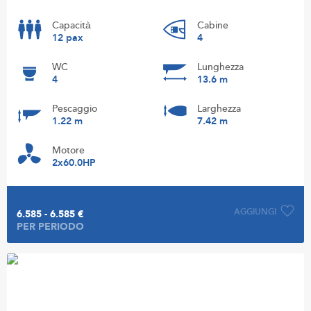
Capacità
Cabine
12 pax
4
WC
Lunghezza
4
13.6 m
Pescaggio
Larghezza
1.22 m
7.42 m
Motore
2x60.0HP
AGGIUNGI
6.585 - 6.585 €
PER PERIODO