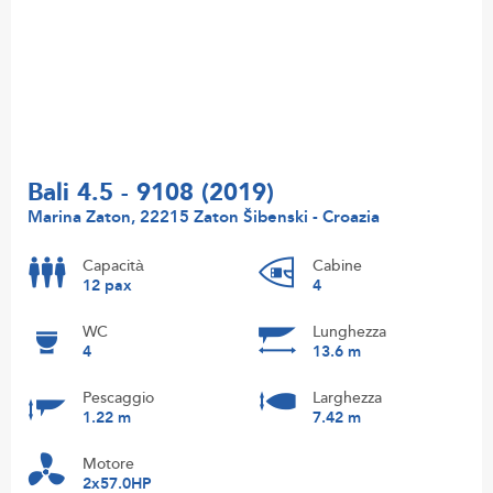
Bali 4.5 - 9108 (2019)
Marina Zaton, 22215 Zaton Šibenski - Croazia
Capacità
Cabine
12 pax
4
WC
Lunghezza
4
13.6 m
Pescaggio
Larghezza
1.22 m
7.42 m
Motore
2x57.0HP