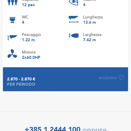
12 pax
4
WC
Lunghezza
4
13.6 m
Pescaggio
Larghezza
1.22 m
7.42 m
Motore
2x60.0HP
AGGIUNGI
2.870 - 2.870 €
PER PERIODO
+385 1 2444 100
oppure