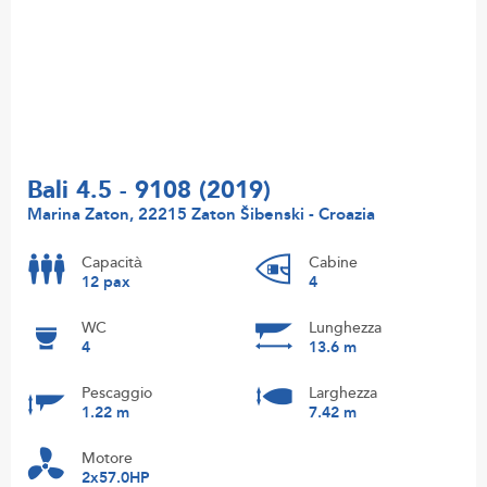
Bali 4.5 - 9108 (2019)
Marina Zaton, 22215 Zaton Šibenski - Croazia
Capacità
Cabine
12 pax
4
WC
Lunghezza
4
13.6 m
Pescaggio
Larghezza
1.22 m
7.42 m
Motore
2x57.0HP