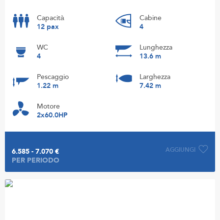
Capacità
Cabine
12 pax
4
WC
Lunghezza
4
13.6 m
Pescaggio
Larghezza
1.22 m
7.42 m
Motore
2x60.0HP
AGGIUNGI
6.585 - 7.070 €
PER PERIODO