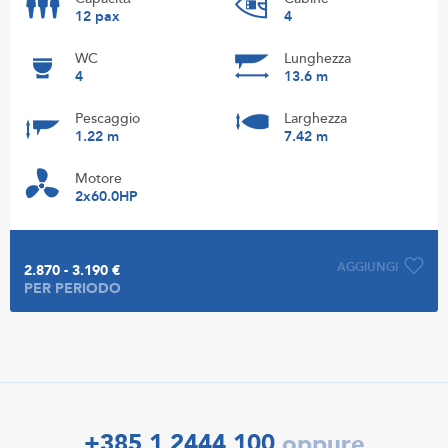
12 pax
4
WC
Lunghezza
4
13.6 m
Pescaggio
Larghezza
1.22 m
7.42 m
Motore
2x60.0HP
AGGIUNGI
2.870 - 3.190 €
PER PERIODO
+385 1 2444 100
oppure