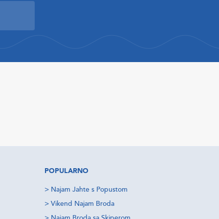
POPULARNO
>
Najam Jahte s Popustom
>
Vikend Najam Broda
>
Najam Broda sa Skiperom