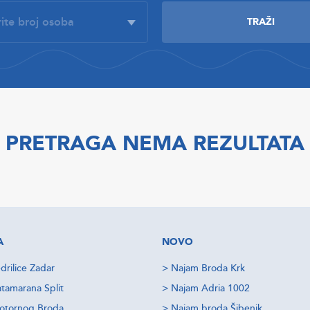
PRETRAGA NEMA REZULTATA
A
NOVO
drilice Zadar
>
Najam Broda Krk
tamarana Split
>
Najam Adria 1002
otornog Broda
>
Najam broda Šibenik