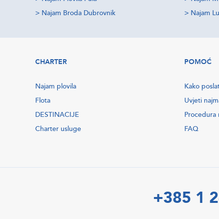
>
Najam Broda Dubrovnik
>
Najam Lu
CHARTER
POMOĆ
Najam plovila
Kako poslat
Flota
Uvjeti najm
DESTINACIJE
Procedura r
Charter usluge
FAQ
+385 1 