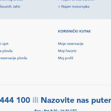
ksuznih Jahti
>
Najam motornjaka
KORISNIČKI KUTAK
i upit
Moje rezervacije
a plovila
Moji favoriti
ezervacije plovila
Moj profil
2444 100
Nazovite nas put
ili
Pon - Pet 8:30 - 16:30 CET