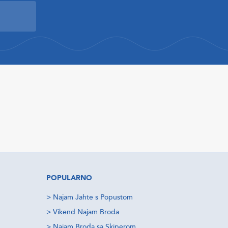
POPULARNO
>
Najam Jahte s Popustom
>
Vikend Najam Broda
>
Najam Broda sa Skiperom