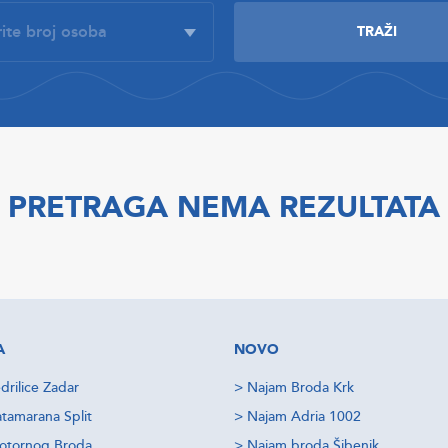
PRETRAGA NEMA REZULTATA
A
NOVO
drilice Zadar
>
Najam Broda Krk
tamarana Split
>
Najam Adria 1002
otornog Broda
>
Najam broda Šibenik