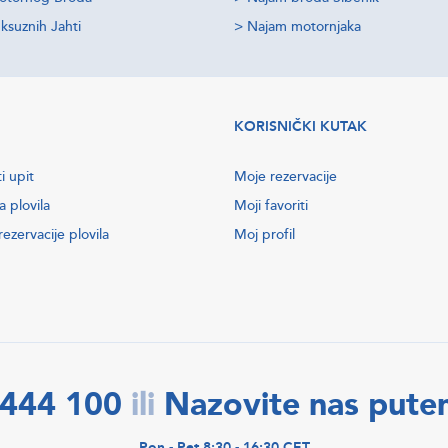
ksuznih Jahti
>
Najam motornjaka
KORISNIČKI KUTAK
i upit
Moje rezervacije
a plovila
Moji favoriti
ezervacije plovila
Moj profil
2444 100
Nazovite nas put
ili
Pon - Pet 8:30 - 16:30 CET