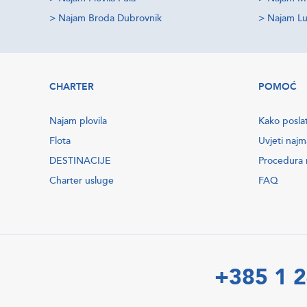
>
Najam Broda Dubrovnik
>
Najam Lu
CHARTER
POMOĆ
Najam plovila
Kako poslat
Flota
Uvjeti najm
DESTINACIJE
Procedura r
Charter usluge
FAQ
+385 1 