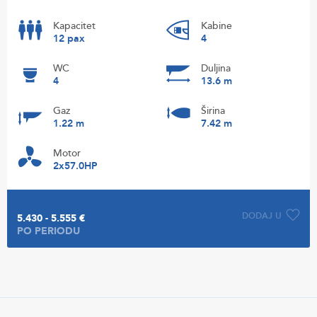
Kapacitet
Kabine
12 pax
4
WC
Duljina
4
13.6 m
Gaz
Širina
1.22 m
7.42 m
Motor
2x57.0HP
DODAJ U
5.430 - 5.555 €
PO PERIODU