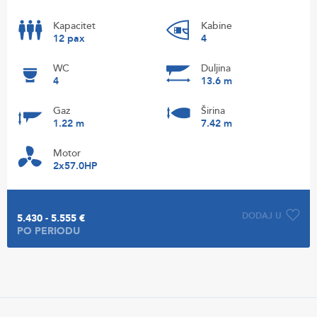
Kapacitet
Kabine
12 pax
4
WC
Duljina
4
13.6 m
Gaz
Širina
1.22 m
7.42 m
Motor
2x57.0HP
DODAJ U
5.430 - 5.555 €
PO PERIODU