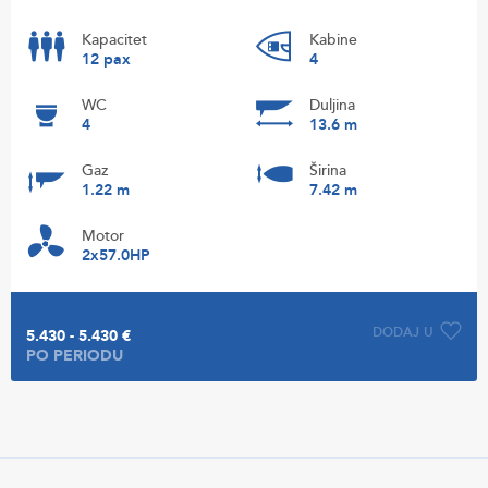
Kapacitet
Kabine
12 pax
4
WC
Duljina
4
13.6 m
Gaz
Širina
1.22 m
7.42 m
Motor
2x57.0HP
DODAJ U
5.430 - 5.430 €
PO PERIODU