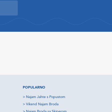
POPULARNO
>
Najam Jahte s Popustom
>
Vikend Najam Broda
>
Najam Broda sa Skiperom