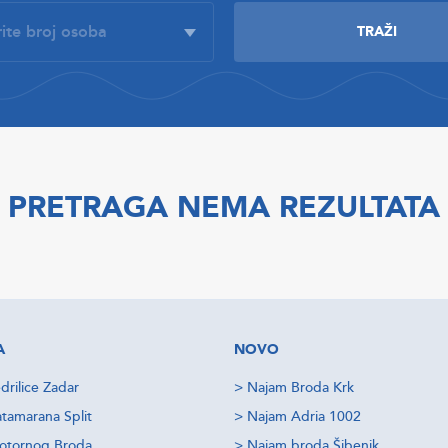
PRETRAGA NEMA REZULTATA
A
NOVO
drilice Zadar
>
Najam Broda Krk
tamarana Split
>
Najam Adria 1002
otornog Broda
>
Najam broda Šibenik