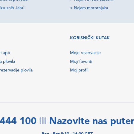
ksuznih Jahti
>
Najam motornjaka
KORISNIČKI KUTAK
i upit
Moje rezervacije
a plovila
Moji favoriti
ezervacije plovila
Moj profil
2444 100
Nazovite nas put
ili
Pon - Pet 8:30 - 16:30 CET