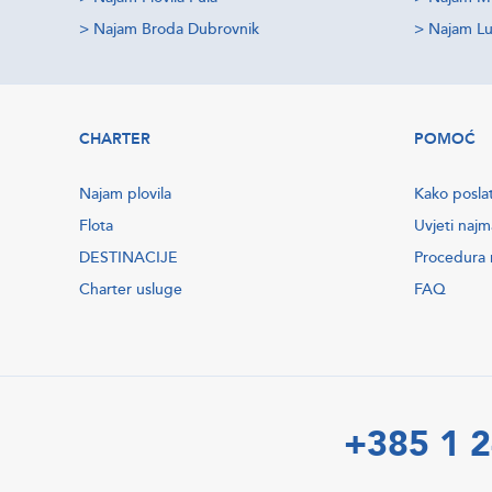
>
Najam Broda Dubrovnik
>
Najam Lu
CHARTER
POMOĆ
Najam plovila
Kako poslat
Flota
Uvjeti najm
DESTINACIJE
Procedura r
Charter usluge
FAQ
+385 1 