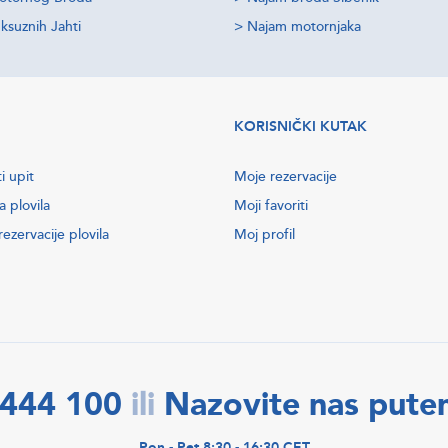
ksuznih Jahti
>
Najam motornjaka
KORISNIČKI KUTAK
i upit
Moje rezervacije
a plovila
Moji favoriti
ezervacije plovila
Moj profil
2444 100
Nazovite nas put
ili
Pon - Pet 8:30 - 16:30 CET