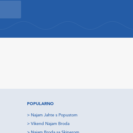
POPULARNO
>
Najam Jahte s Popustom
>
Vikend Najam Broda
>
Najam Broda sa Skiperom