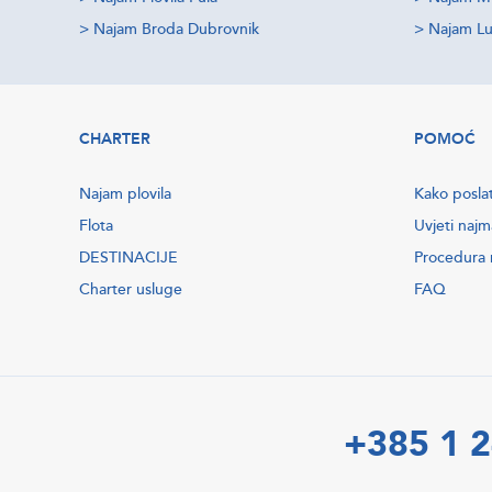
>
Najam Broda Dubrovnik
>
Najam Lu
CHARTER
POMOĆ
Najam plovila
Kako poslat
Flota
Uvjeti najm
DESTINACIJE
Procedura r
Charter usluge
FAQ
+385 1 