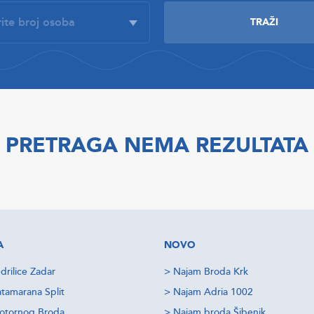
PRETRAGA NEMA REZULTATA
A
NOVO
drilice Zadar
>
Najam Broda Krk
tamarana Split
>
Najam Adria 1002
otornog Broda
>
Najam broda Šibenik