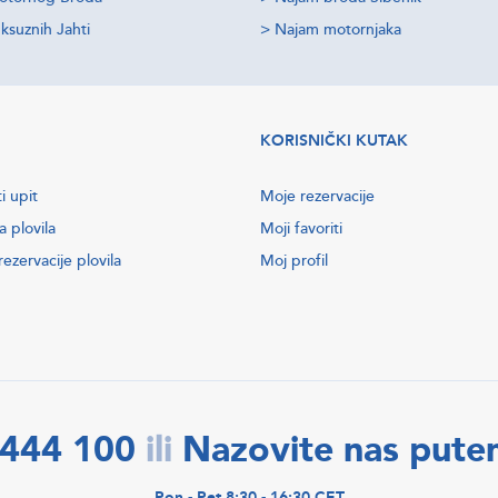
ksuznih Jahti
>
Najam motornjaka
KORISNIČKI KUTAK
i upit
Moje rezervacije
a plovila
Moji favoriti
ezervacije plovila
Moj profil
2444 100
Nazovite nas put
ili
Pon - Pet 8:30 - 16:30 CET