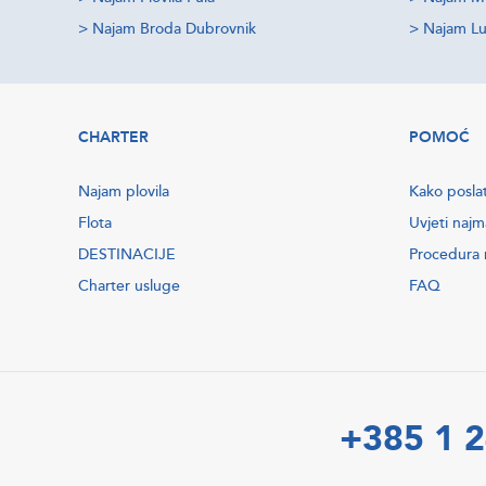
>
Najam Broda Dubrovnik
>
Najam Lu
CHARTER
POMOĆ
Najam plovila
Kako poslat
Flota
Uvjeti najm
DESTINACIJE
Procedura r
Charter usluge
FAQ
+385 1 