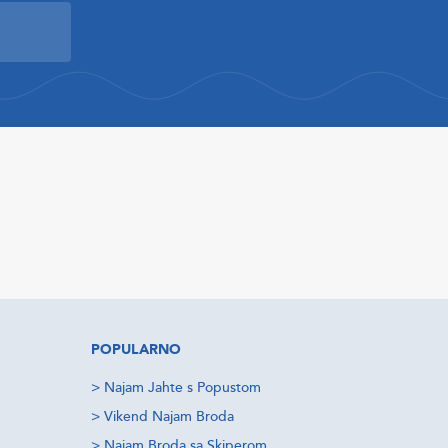
POPULARNO
>
Najam Jahte s Popustom
>
Vikend Najam Broda
>
Najam Broda sa Skiperom