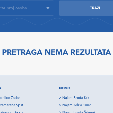
PRETRAGA NEMA REZULTATA
A
NOVO
drilice Zadar
>
Najam Broda Krk
tamarana Split
>
Najam Adria 1002
otornog Broda
>
Najam broda Šibenik