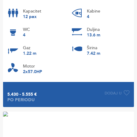
Kapacitet
Kabine
12 pax
4
WC
Duljina
4
13.6 m
Gaz
Širina
1.22 m
7.42 m
Motor
2x57.0HP
DODAJ U
5.430 - 5.555 €
PO PERIODU