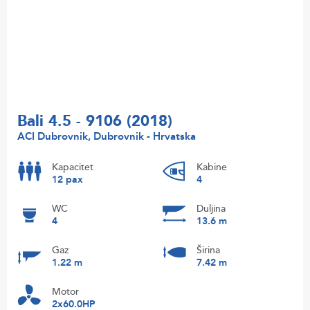
Bali 4.5 - 9106 (2018)
ACI Dubrovnik, Dubrovnik - Hrvatska
Kapacitet
Kabine
12 pax
4
WC
Duljina
4
13.6 m
Gaz
Širina
1.22 m
7.42 m
Motor
2x60.0HP