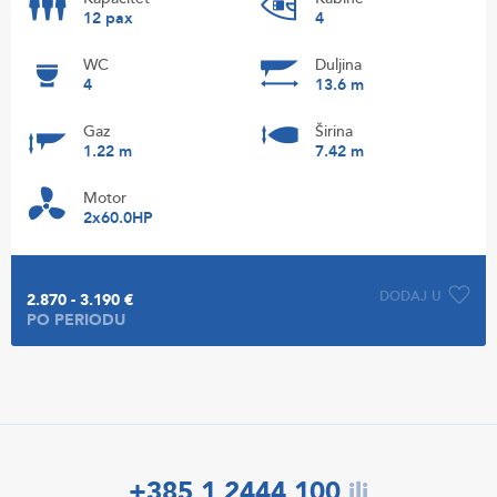
12 pax
4
WC
Duljina
4
13.6 m
Gaz
Širina
1.22 m
7.42 m
Motor
2x60.0HP
DODAJ U
2.870 - 3.190 €
PO PERIODU
+385 1 2444 100
ili