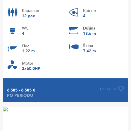
Kapacitet
Kabine
12 pax
4
WC
Duljina
4
13.6 m
Gaz
Širina
1.22 m
7.42 m
Motor
2x60.0HP
DODAJ U
6.585 - 6.585 €
PO PERIODU