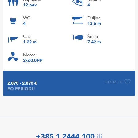
12 pax
4
WC
Duljina
4
13.6 m
Gaz
Širina
1.22 m
7.42 m
Motor
2x60.0HP
DODAJ U
2.870 - 2.870 €
PO PERIODU
+385 1 2444 100
ili