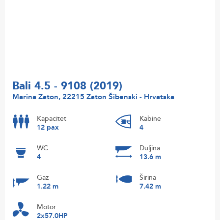
Bali 4.5 - 9108 (2019)
Marina Zaton, 22215 Zaton Šibenski - Hrvatska
Kapacitet
Kabine
12 pax
4
WC
Duljina
4
13.6 m
Gaz
Širina
1.22 m
7.42 m
Motor
2x57.0HP