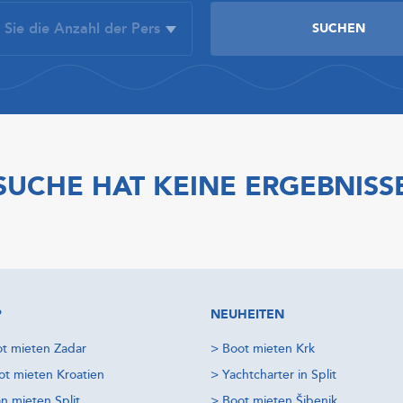
SUCHE HAT KEINE ERGEBNISS
P
NEUHEITEN
t mieten Zadar
>
Boot mieten Krk
t mieten Kroatien
>
Yachtcharter in Split
n mieten Split
>
Boot mieten Šibenik