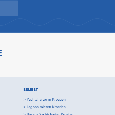
E
BELIEBT
>
Yachtcharter in Kroatien
>
Lagoon mieten Kroatien
>
Bavaria Yachtcharter Kroatien