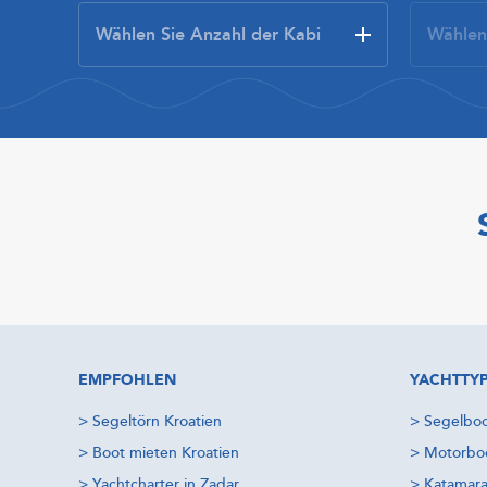
EMPFOHLEN
YACHTTY
>
Segeltörn Kroatien
>
Segelboo
>
Boot mieten Kroatien
>
Motorboo
>
Yachtcharter in Zadar
>
Katamara