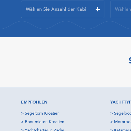
EMPFOHLEN
YACHTTY
>
Segeltörn Kroatien
>
Segelboo
>
Boot mieten Kroatien
>
Motorboo
>
Yachtcharter in Zadar
>
Katamara