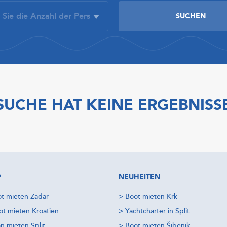
SUCHE HAT KEINE ERGEBNISS
P
NEUHEITEN
t mieten Zadar
>
Boot mieten Krk
t mieten Kroatien
>
Yachtcharter in Split
n mieten Split
>
Boot mieten Šibenik