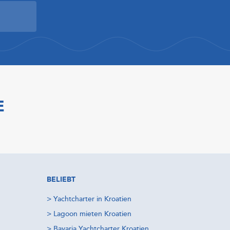
E
BELIEBT
>
Yachtcharter in Kroatien
>
Lagoon mieten Kroatien
>
Bavaria Yachtcharter Kroatien