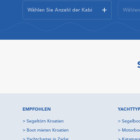
EMPFOHLEN
YACHTTY
>
Segeltörn Kroatien
>
Segelboo
>
Boot mieten Kroatien
>
Motorboo
>
Yachtcharter in Zadar
>
Katamara