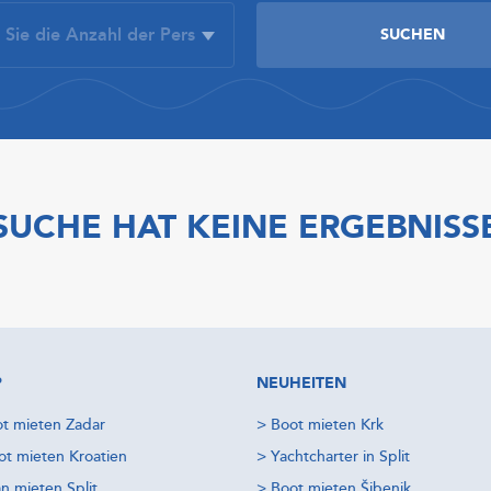
SUCHE HAT KEINE ERGEBNISS
P
NEUHEITEN
t mieten Zadar
>
Boot mieten Krk
t mieten Kroatien
>
Yachtcharter in Split
n mieten Split
>
Boot mieten Šibenik